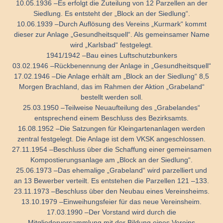
10.05.1936 –
Es erfolgt die Zuteilung von 12 Parzellen an der
Siedlung. Es entsteht der „Block an der Siedlung“.
10.06.1939 –
Durch Auflösung des Vereins „Kurmark“ kommt
dieser zur Anlage „Gesundheitsquell“. Als gemeinsamer Name
wird „Karlsbad“ festgelegt.
1941/1942 –
Bau eines Luftschutzbunkers
03.02.1946 –
Rückbenennung der Anlage in „Gesundheitsquell“
17.02.1946 –
Die Anlage erhält am „Block an der Siedlung“ 8,5
Morgen Brachland, das im Rahmen der Aktion „Grabeland“
bestellt werden soll.
25.03.1950 –
Teilweise Neuaufteilung des „Grabelandes“
entsprechend einem Beschluss des Bezirksamts.
16.08.1952 –
Die Satzungen für Kleingartenanlagen werden
zentral festgelegt. Die Anlage ist dem VKSK angeschlossen.
27.11.1954 –
Beschluss über die Schaffung einer gemeinsamen
Kompostierungsanlage am „Block an der Siedlung“.
25.06.1973 –
Das ehemalige „Grabeland“ wird parzelliert und
an 13 Bewerber verteilt. Es entstehen die Parzellen 121 –
133.
23.11.1973 –
Beschluss über den Neubau eines Vereinsheims.
13.10.1979 –
Einweihungsfeier für das neue Vereinsheim.
17.03.1990 –
Der Vorstand wird durch die
Mitgliederversammlung mit der Bildung eines Vereins